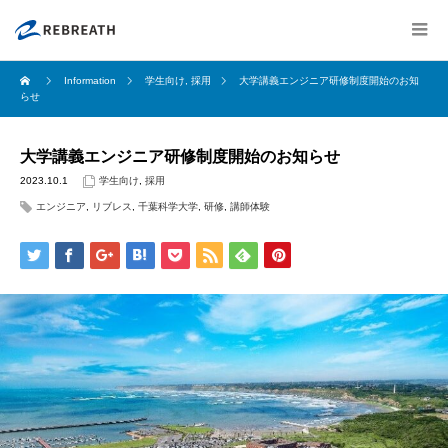
Information
学生向け
,
採用
大学講義エンジニア研修制度開始のお知
らせ
大学講義エンジニア研修制度開始のお知らせ
2023.10.1
学生向け
,
採用
エンジニア
,
リブレス
,
千葉科学大学
,
研修
,
講師体験